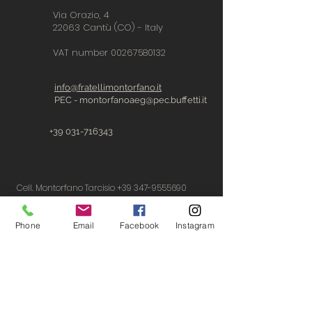
Via Orazio, 4
22063 Cantù (CO) - Italy
VAT number
00267580132
info@fratellimontorfano.it
PEC -
montorfanoaeg@pec.buffetti.it
+39 031-716343
Cell. Montorfano Tarcisio +39 347-9555690
Cell. Montorfano Mirko +39 340-5053825
Phone
Email
Facebook
Instagram
Cell. Montorfano Francesco +39 347 5358333